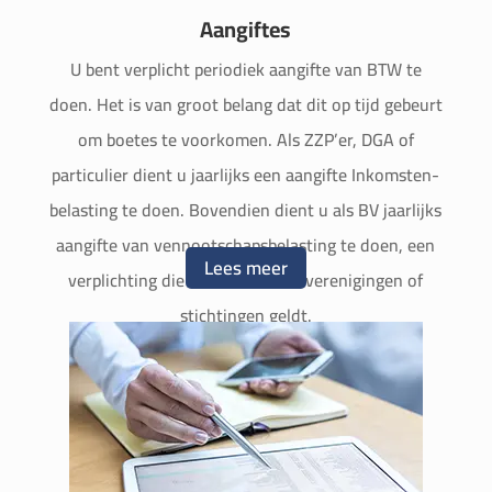
Aangiftes
U bent verplicht periodiek aan­gifte van BTW te
doen. Het is van groot belang dat dit op tijd gebeurt
om boetes te voor­komen. Als ZZP’er, DGA of
particulier dient u jaar­lijks een aan­gifte Inkomsten­­
be­lasting te doen. Bovendien dient u als BV jaar­­lijks
aan­­gifte van vennoot­­schaps­­be­lasting te doen, een
Lees meer
ver­­plicht­ing die soms ook voor ver­­eniging­en of
sticht­ingen geldt.