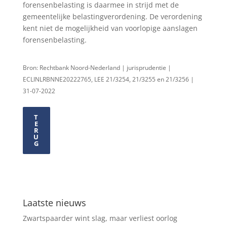
forensenbelasting is daarmee in strijd met de
gemeentelijke belastingverordening. De verordening
kent niet de mogelijkheid van voorlopige aanslagen
forensenbelasting.
Bron: Rechtbank Noord-Nederland | jurisprudentie |
ECLINLRBNNE20222765, LEE 21/3254, 21/3255 en 21/3256 |
31-07-2022
T
E
R
U
G
Laatste nieuws
Zwartspaarder wint slag, maar verliest oorlog