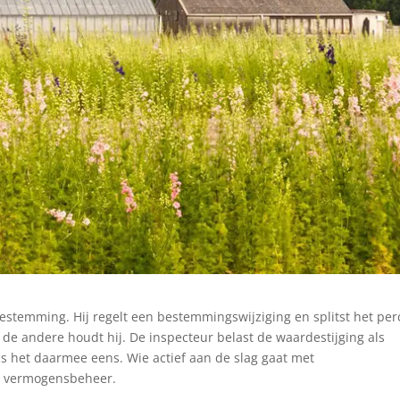
stemming. Hij regelt een bestemmingswijziging en splitst het per
, de andere houdt hij. De inspecteur belast de waardestijging als
is het daarmee eens. Wie actief aan de slag gaat met
l vermogensbeheer.