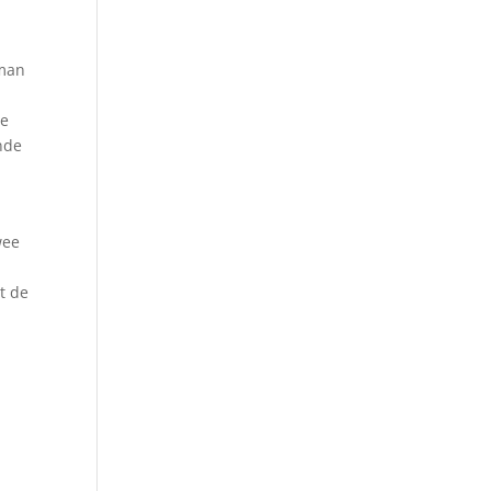
 man
De
nde
wee
t de