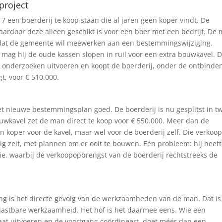
project
7 een boerderij te koop staan die al jaren geen koper vindt. De
ardoor deze alleen geschikt is voor een boer met een bedrijf. De
t dat de gemeente wil meewerken aan een bestemmingswijziging.
 mag hij de oude kassen slopen in ruil voor een extra bouwkavel. 
at onderzoeken uitvoeren en koopt de boerderij, onder de ontbinde
t, voor € 510.000.
het nieuwe bestemmingsplan goed. De boerderij is nu gesplitst in t
wkavel zet de man direct te koop voor € 550.000. Meer dan de
n koper voor de kavel, maar wel voor de boerderij zelf. Die verkoop
ig zelf, met plannen om er ooit te bouwen. Eén probleem: hij heeft
ie, waarbij de verkoopopbrengst van de boerderij rechtstreeks de
ing is het directe gevolg van de werkzaamheden van de man. Dat is
stbare werkzaamheid. Het hof is het daarmee eens. Wie een
aat uitvoeren en de voortgang coördineert, doet méér dan een