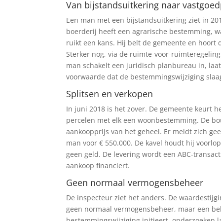
Van bijstandsuitkering naar vastgoed
Een man met een bijstandsuitkering ziet in 201
boerderij heeft een agrarische bestemming, wa
ruikt een kans. Hij belt de gemeente en hoor
Sterker nog, via de ruimte-voor-ruimteregeling
man schakelt een juridisch planbureau in, la
voorwaarde dat de bestemmingswijziging slaag
Splitsen en verkopen
In juni 2018 is het zover. De gemeente keurt 
percelen met elk een woonbestemming. De bou
aankoopprijs van het geheel. Er meldt zich gee
man voor € 550.000. De kavel houdt hij voorlop
geen geld. De levering wordt een ABC-transact
aankoop financiert.
Geen normaal vermogensbeheer
De inspecteur ziet het anders. De waardestijg
geen normaal vermogensbeheer, maar een bela
bestemmingswijziging initieert, onderzoeken l