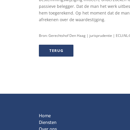
passieve belegger. Dat de man het werk uitb
hem toegerekend. Op het moment dat de man be
afrekenen over de waardestijging.
Bron: Gerechtshof Den Haag | jurisprudentie | ECLI:N
TERUG
Home
Diensten
Over ons