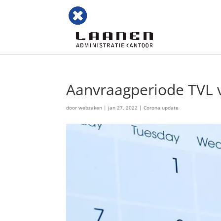
Aanvraagperiode TVL v
door
webzaken
|
jan 27, 2022
|
Corona update