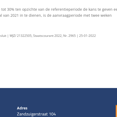
ot 30% ten opzichte van de referentieperiode de kans te geven e
al van 2021 in te dienen, is de aanvraagperiode met twee weken
sluit | WJZ/ 21322505, Staatscourant 2022, Nr. 2965 | 25-01-2022
Adres
Zandzuigerstraat 104