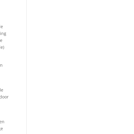
de
ring
te
de)
an
de
 door
gen
ge