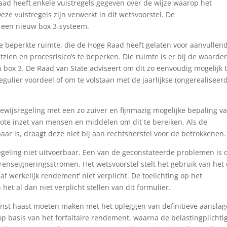
aad heeft enkele vuistregels gegeven over de wijze waarop het
e vuistregels zijn verwerkt in dit wetsvoorstel. De
n een nieuw box 3-systeem.
e beperkte ruimte, die de Hoge Raad heeft gelaten voor aanvullen
tzien en procesrisico’s te beperken. Die ruimte is er bij de waarde
 box 3. De Raad van State adviseert om dit zo eenvoudig mogelijk 
gulier voordeel of om te volstaan met de jaarlijkse (ongerealiseer
bewijsregeling met een zo zuiver en fijnmazig mogelijke bepaling v
ote inzet van mensen en middelen om dit te bereiken. Als de
ar is, draagt deze niet bij aan rechtsherstel voor de betrokkenen.
egeling niet uitvoerbaar. Een van de geconstateerde problemen is 
a renseigneringsstromen. Het wetsvoorstel stelt het gebruik van het
f werkelijk rendement’ niet verplicht. De toelichting op het
het al dan niet verplicht stellen van dit formulier.
enst haast moeten maken met het opleggen van definitieve aansla
op basis van het forfaitaire rendement, waarna de belastingplichti