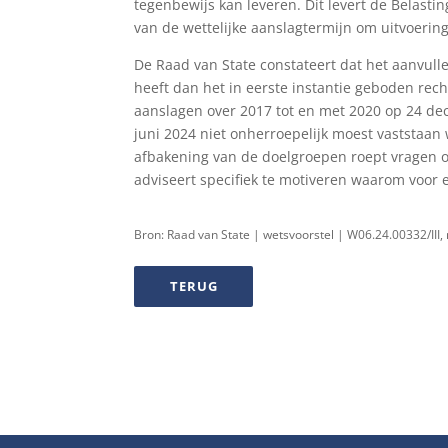
tegenbewijs kan leveren. Dit levert de Belastin
van de wettelijke aanslagtermijn om uitvoeri
De Raad van State constateert dat het aanvull
heeft dan het in eerste instantie geboden rech
aanslagen over 2017 tot en met 2020 op 24 de
juni 2024 niet onherroepelijk moest vaststaan 
afbakening van de doelgroepen roept vragen op
adviseert specifiek te motiveren waarom voor 
Bron: Raad van State | wetsvoorstel | W06.24.00332/III
TERUG