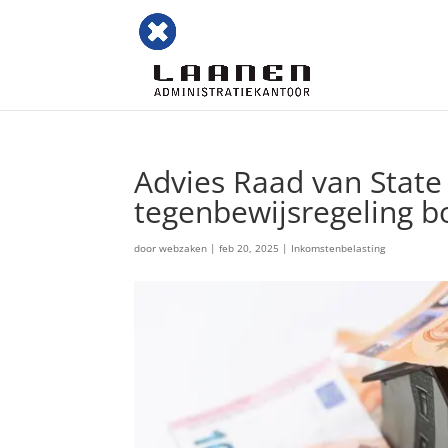
Advies Raad van State
tegenbewijsregeling b
door
webzaken
|
feb 20, 2025
|
Inkomstenbelasting