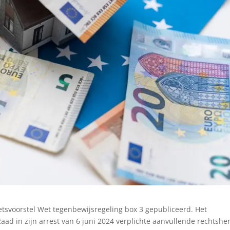
wetsvoorstel Wet tegenbewijsregeling box 3 gepubliceerd. Het
ad in zijn arrest van 6 juni 2024 verplichte aanvullende rechtsher