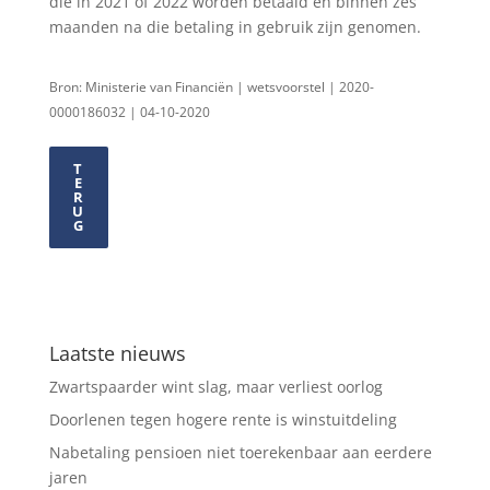
die in 2021 of 2022 worden betaald en binnen zes
maanden na die betaling in gebruik zijn genomen.
Bron: Ministerie van Financiën | wetsvoorstel | 2020-
0000186032 | 04-10-2020
T
E
R
U
G
Laatste nieuws
Zwartspaarder wint slag, maar verliest oorlog
Doorlenen tegen hogere rente is winstuitdeling
Nabetaling pensioen niet toerekenbaar aan eerdere
jaren