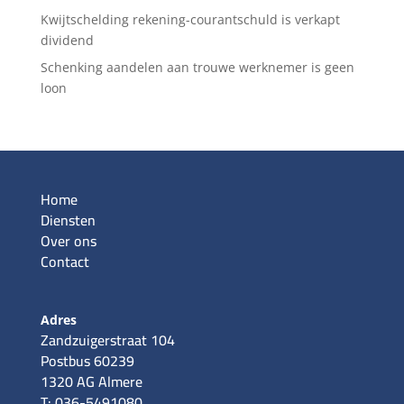
Kwijtschelding rekening-courantschuld is verkapt
dividend
Schenking aandelen aan trouwe werknemer is geen
loon
Home
Diensten
Over ons
Contact
Adres
Zandzuigerstraat 104
Postbus 60239
1320 AG Almere
T: 036-5491080