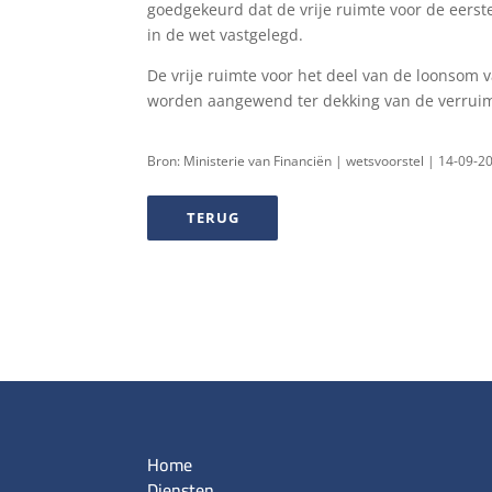
goedgekeurd dat de vrije ruimte voor de eerst
in de wet vastgelegd.
De vrije ruimte voor het deel van de loonsom 
worden aangewend ter dekking van de verruimin
Bron: Ministerie van Financiën | wetsvoorstel | 14-09-2
TERUG
Home
Diensten