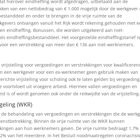
t hierover eindheffing wordt afgedragen, uitbetaald aan de
rekken van een nettobedrag van € 1.000 mogelijk door de werkgever
bestanddeel en onder te brengen in de vrije ruimte van de
erkgevers ontvangen vanuit het Rijk wordt rekening gehouden met 
en eindheffing. Bonussen, die worden uitgekeerd aan niet-
 eindheffingsbestanddeel. Het voorgestelde eindheffingstarief i
ldt voor een verstrekking van meer dan € 136 aan niet-werknemers.
vrijstelling voor vergoedingen en verstrekkingen voor kwalificeren
kan een werkgever voor een ex-werknemer geen gebruik maken van
gerichte vrijstelling voor scholing ook te laten gelden bij vergoedin
e voortvloeit uit vroegere arbeid. Hiermee vallen vergoedingen en
d is of wordt genomen ook onder de reikwijdte van de vrijstelling
geling (WKR)
or de behandeling van vergoedingen en verstrekkingen die de werk
ienstbetrekking. Binnen de vrije ruimte van de WKR kunnen
kkingen aan hun werknemers geven. De vrije ruimte bedraagt 1,7%
1,2% van het meerdere. In het Besluit noodmaatregelen coronacrisis