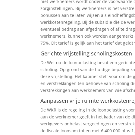
niet-werknemers wordt onder de voorwaarde da
zorginstellingen. Bij werknemers is het verst
bonussen aan te laten wijzen als eindheffings
werkkostenregeling. Bij de subsidie die de w
eventueel bedrag aan afgedragen of af te drag
werknemers, kunnen ook worden aangemerkt als
75%. Dit tarief is gelijk aan het tarief dat ge
Gerichte vrijstelling scholingskosten
De Wet op de loonbelasting bevat een gerichte 
scholing. Op grond van de huidige bepaling 
deze vrijstelling. Het kabinet stelt voor om de 
en verstrekkingen ten behoeve van scholing di
verstrekkingen aan werknemers van wie afschei
Aanpassen vrije ruimte werkkostenre
De WKR is de regeling in de loonbelasting vo
aan de werknemer geeft in het kader van de d
werkgevers onbelast vergoedingen en verstre
de fiscale loonsom tot en met € 400.000 plus 