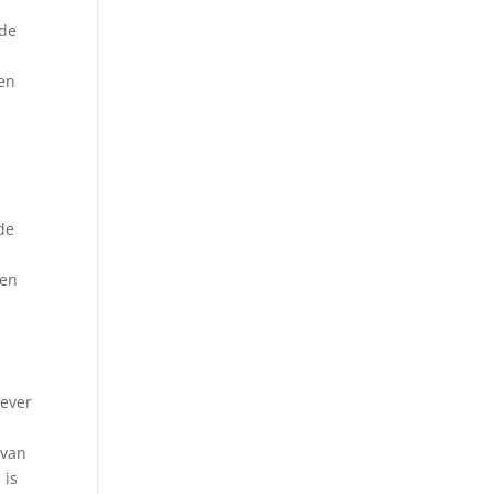
 de
een
s
de
gen
.
gever
 van
 is