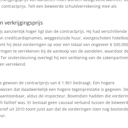
contractprijs. Telt een beweerde schuldverrekening mee als
 verkrijgingsprijs
js aanzienlijk hoger ligt dan de contractprijs. Hij had verschillende
van creditcardopnames, weggesluisde huur, voorgeschoten hotelko
omt hij deze vorderingen op voor een totaal van ongeveer € 500.000
ringen te verrekenen bij de aankoop van de aandelen, waardoor d
. Ter ondersteuning overlegt hij een verklaring van de zakenpartner
en verrekend.
js gewoon de contractprijs van € 1.961 bedraagt. Een hogere
 bewezen dat daadwerkelijk een hogere tegenprestatie is gegeven. D
 aantoonbaar, aldus de inspecteur. Bovendien hadden die vorderi
 failliet’ was. Er bestaat geen causaal verband tussen de beweer
ief uit 2010 toont juist aan dat de vorderingen toen nog bestond
eur.