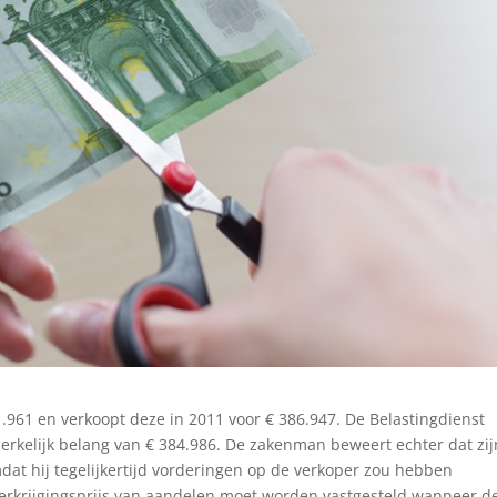
961 en verkoopt deze in 2011 voor € 386.947. De Belastingdienst
rkelijk belang van € 384.986. De zakenman beweert echter dat zij
dat hij tegelijkertijd vorderingen op de verkoper zou hebben
verkrijgingsprijs van aandelen moet worden vastgesteld wanneer d