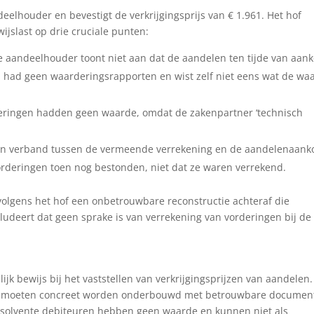
eelhouder en bevestigt de verkrijgingsprijs van € 1.961. Het hof
ijslast op drie cruciale punten:
 aandeelhouder toont niet aan dat de aandelen ten tijde van aan
j had geen waarderingsrapporten en wist zelf niet eens wat de wa
eringen hadden geen waarde, omdat de zakenpartner ‘technisch
en verband tussen de vermeende verrekening en de aandelenaank
vorderingen toen nog bestonden, niet dat ze waren verrekend.
 volgens het hof een onbetrouwbare reconstructie achteraf die
cludeert dat geen sprake is van verrekening van vorderingen bij de
jk bewijs bij het vaststellen van verkrijgingsprijzen van aandelen.
n moeten concreet worden onderbouwd met betrouwbare document
 insolvente debiteuren hebben geen waarde en kunnen niet als