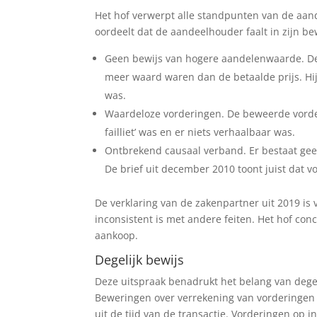
Het hof verwerpt alle standpunten van de aand
oordeelt dat de aandeelhouder faalt in zijn bew
Geen bewijs van hogere aandelenwaarde. De
meer waard waren dan de betaalde prijs. Hi
was.
Waardeloze vorderingen. De beweerde vord
failliet’ was en er niets verhaalbaar was.
Ontbrekend causaal verband. Er bestaat ge
De brief uit december 2010 toont juist dat 
De verklaring van de zakenpartner uit 2019 is
inconsistent is met andere feiten. Het hof con
aankoop.
Degelijk bewijs
Deze uitspraak benadrukt het belang van degeli
Beweringen over verrekening van vorderinge
uit de tijd van de transactie. Vorderingen op