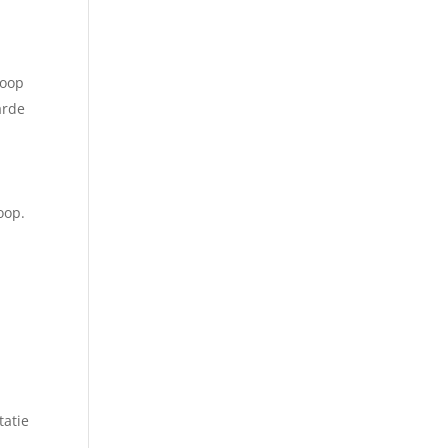
koop
arde
oop.
atie