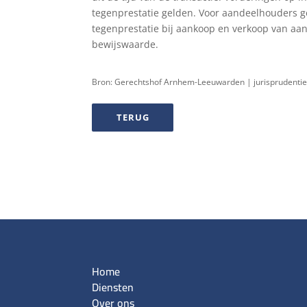
tegenprestatie gelden. Voor aandeelhouders ge
tegenprestatie bij aankoop en verkoop van aa
bewijswaarde.
Bron: Gerechtshof Arnhem-Leeuwarden | jurisprudenti
TERUG
Home
Diensten
Over ons