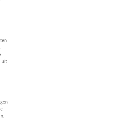
sten
.
e
 uit
e
ngen
de
en,