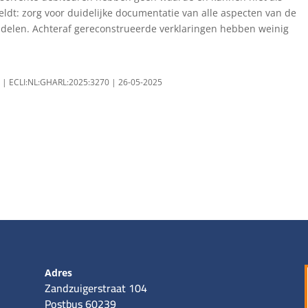
ldt: zorg voor duidelijke documentatie van alle aspecten van de
ndelen. Achteraf gereconstrueerde verklaringen hebben weinig
e | ECLI:NL:GHARL:2025:3270 | 26-05-2025
Adres
Zandzuigerstraat 104
Postbus 60239