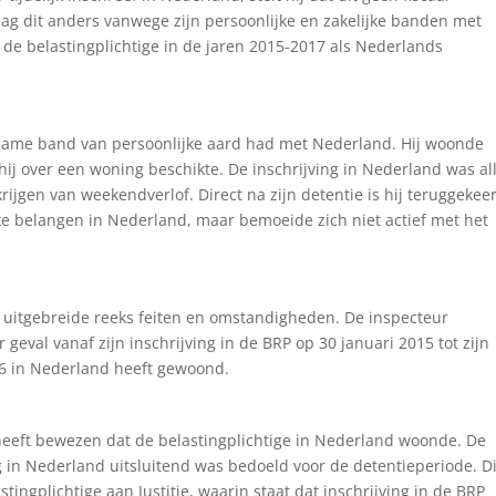
ag dit anders vanwege zijn persoonlijke en zakelijke banden met
de belastingplichtige in de jaren 2015-2017 als Nederlands
urzame band van persoonlijke aard had met Nederland. Hij woonde
hij over een woning beschikte. De inschrijving in Nederland was al
rkrijgen van weekendverlof. Direct na zijn detentie is hij teruggekee
jke belangen in Nederland, maar bemoeide zich niet actief met het
 uitgebreide reeks feiten en omstandigheden. De inspecteur
 geval vanaf zijn inschrijving in de BRP op 30 januari 2015 tot zijn
16 in Nederland heeft gewoond.
 heeft bewezen dat de belastingplichtige in Nederland woonde. De
g in Nederland uitsluitend was bedoeld voor de detentieperiode. Di
stingplichtige aan Justitie, waarin staat dat inschrijving in de BRP