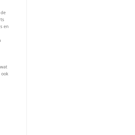
 de
rts
's en
a
 wat
d ook