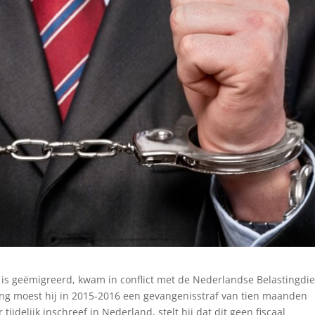
e is geëmigreerd, kwam in conflict met de Nederlandse Belastingdi
ling moest hij in 2015-2016 een gevangenisstraf van tien maanden
tijdelijk inschreef in Nederland, stelt hij dat dit geen fiscaal