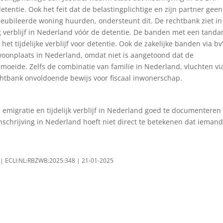
 detentie. Ook het feit dat de belastingplichtige en zijn partner geen
meubileerde woning huurden, ondersteunt dit. De rechtbank ziet in
 verblijf in Nederland vóór de detentie. De banden met een tanda
et tijdelijke verblijf voor detentie. Ook de zakelijke banden via bv
 woonplaats in Nederland, omdat niet is aangetoond dat de
bemoeide. Zelfs de combinatie van familie in Nederland, vluchten vi
chtbank onvoldoende bewijs voor fiscaal inwonerschap.
j emigratie en tijdelijk verblijf in Nederland goed te documenteren
e inschrijving in Nederland hoeft niet direct te betekenen dat ieman
e | ECLI:NL:RBZWB:2025:348 | 21-01-2025