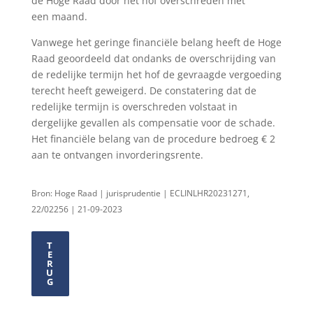
de Hoge Raad door het hof overschreden met
een maand.
Vanwege het geringe financiële belang heeft de Hoge
Raad geoordeeld dat ondanks de overschrijding van
de redelijke termijn het hof de gevraagde vergoeding
terecht heeft geweigerd. De constatering dat de
redelijke termijn is overschreden volstaat in
dergelijke gevallen als compensatie voor de schade.
Het financiële belang van de procedure bedroeg € 2
aan te ontvangen invorderingsrente.
Bron: Hoge Raad | jurisprudentie | ECLINLHR20231271,
22/02256 | 21-09-2023
T
E
R
U
G