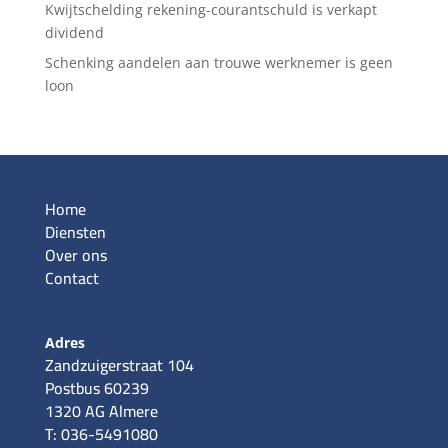
Kwijtschelding rekening-courantschuld is verkapt
dividend
Schenking aandelen aan trouwe werknemer is geen
loon
Home
Diensten
Over ons
Contact
Adres
Zandzuigerstraat 104
Postbus 60239
1320 AG Almere
T: 036-5491080