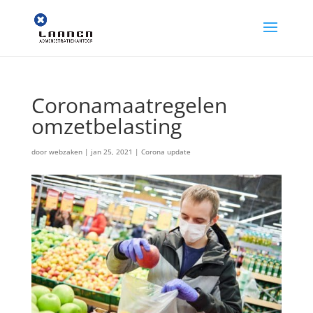
Coronamaatregelen
omzetbelasting
door
webzaken
|
jan 25, 2021
|
Corona update