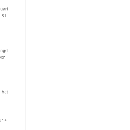
nuari
t 31
engd
oor
n het
ur +