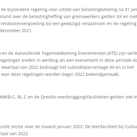
n de bijzondere regeling voor uitstel van belastingbetaling na 31 ja
tsland over de belastingheffing van grenswerkers gelden tot en me
reiskostenvergoeding bij een gewijzigd reispatroon en de regeling
 december 2021.
) en de Aanvullende Tegemoetkoming Evenementen (ATE) zijn verl
regelingen treden in werking als een evenement in deze periode d
e kwartaal van 2022 bedraagt het subsidiepercentage 90 en in het
 voor deze regelingen worden begin 2022 bekendgemaakt.
MKB-C, BL-C en de Qredits-overbruggingsfaciliteiten gelden ook i
rele sector voor de maand januari 2022. De leenfaciliteit bij Cultu
taal van 2022.