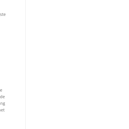
ste
ie
 de
ing
het