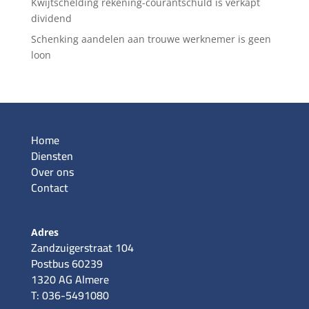
Kwijtschelding rekening-courantschuld is verkapt
dividend
Schenking aandelen aan trouwe werknemer is geen
loon
Home
Diensten
Over ons
Contact
Adres
Zandzuigerstraat 104
Postbus 60239
1320 AG Almere
T: 036-5491080