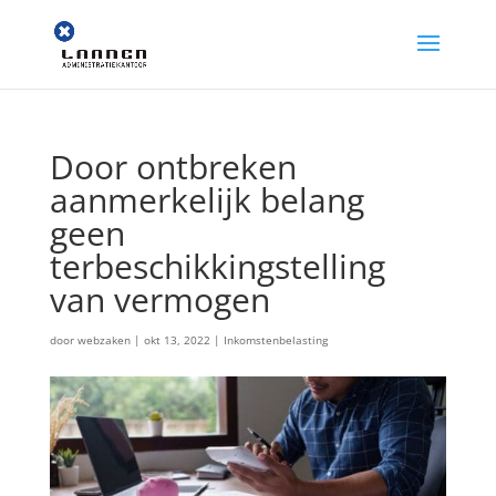
Door ontbreken
aanmerkelijk belang
geen
terbeschikkingstelling
van vermogen
door
webzaken
|
okt 13, 2022
|
Inkomstenbelasting