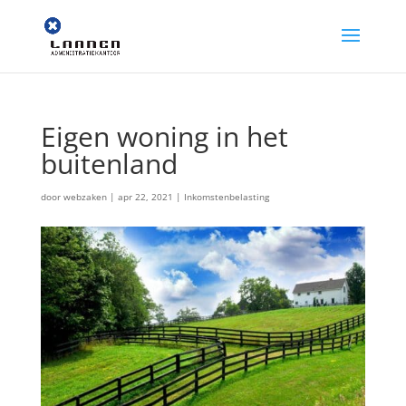
Eigen woning in het
buitenland
door
webzaken
|
apr 22, 2021
|
Inkomstenbelasting