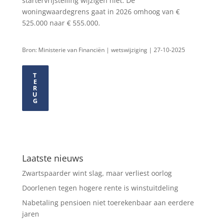
startervrijstelling wijzigen niet. De
woningwaardegrens gaat in 2026 omhoog van €
525.000 naar € 555.000.
Bron: Ministerie van Financiën | wetswijziging | 27-10-2025
T
E
R
U
G
Laatste nieuws
Zwartspaarder wint slag, maar verliest oorlog
Doorlenen tegen hogere rente is winstuitdeling
Nabetaling pensioen niet toerekenbaar aan eerdere
jaren