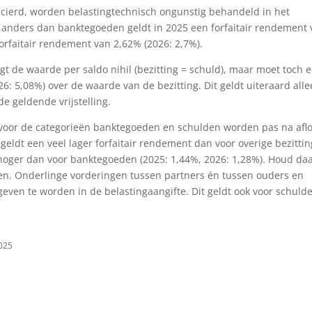
ncierd, worden belastingtechnisch ongunstig behandeld in het
en anders dan banktegoeden geldt in 2025 een forfaitair rendement
forfaitair rendement van 2,62% (2026: 2,7%).
gt de waarde per saldo nihil (bezitting = schuld), maar moet toch 
 5,08%) over de waarde van de bezitting. Dit geldt uiteraard all
e geldende vrijstelling.
 voor de categorieën banktegoeden en schulden worden pas na afl
geldt een veel lager forfaitair rendement dan voor overige bezitti
 hoger dan voor banktegoeden (2025: 1,44%, 2026: 1,28%). Houd da
en. Onderlinge vorderingen tussen partners én tussen ouders en
ven te worden in de belastingaangifte. Dit geldt ook voor schuld
2025