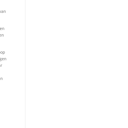
 van
een
een
oop
ngen
ar
en