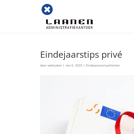
Eindejaarstips privé
door
webzaken
|
nov 6, 2025
|
Eindejaarsactualiteiten