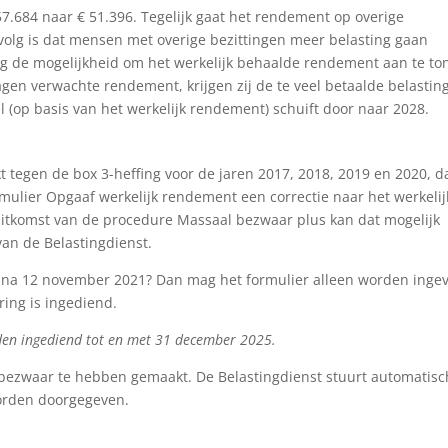
57.684 naar € 51.396. Tegelijk gaat het rendement op overige
olg is dat mensen met overige bezittingen meer belasting gaan
ng de mogelijkheid om het werkelijk behaalde rendement aan te to
agen verwachte rendement, krijgen zij de te veel betaalde belastin
l (op basis van het werkelijk rendement) schuift door naar 2028.
t tegen de box 3-heffing voor de jaren 2017, 2018, 2019 en 2020, d
rmulier Opgaaf werkelijk rendement een correctie naar het werkelij
uitkomst van de procedure Massaal bezwaar plus kan dat mogelijk
van de Belastingdienst.
of na 12 november 2021? Dan mag het formulier alleen worden inge
ring is ingediend.
den ingediend tot en met 31 december 2025.
m bezwaar te hebben gemaakt. De Belastingdienst stuurt automatisc
worden doorgegeven.