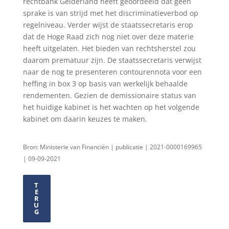
rechtbank Gelderland heeft geoordeeld dat geen
sprake is van strijd met het discriminatieverbod op
regelniveau. Verder wijst de staatssecretaris erop
dat de Hoge Raad zich nog niet over deze materie
heeft uitgelaten. Het bieden van rechtsherstel zou
daarom prematuur zijn. De staatssecretaris verwijst
naar de nog te presenteren contourennota voor een
heffing in box 3 op basis van werkelijk behaalde
rendementen. Gezien de demissionaire status van
het huidige kabinet is het wachten op het volgende
kabinet om daarin keuzes te maken.
Bron: Ministerie van Financiën | publicatie | 2021-0000169965
| 09-09-2021
T
E
R
U
G