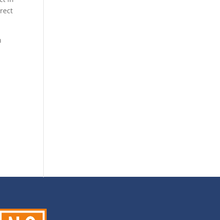
rect
n