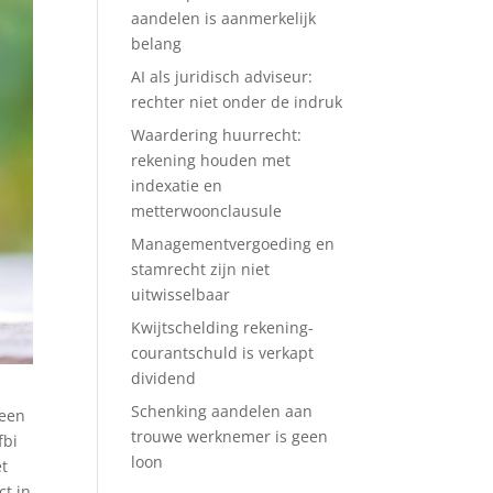
aandelen is aanmerkelijk
belang
AI als juridisch adviseur:
rechter niet onder de indruk
Waardering huurrecht:
rekening houden met
indexatie en
metterwoonclausule
Managementvergoeding en
stamrecht zijn niet
uitwisselbaar
Kwijtschelding rekening-
courantschuld is verkapt
dividend
Schenking aandelen aan
 een
trouwe werknemer is geen
fbi
loon
et
ct in