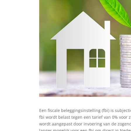
Een fiscale beleggingsinstelling (fbi) is subje
fbi wordt belast tegen een tarief van 0% voor 
wordt aangepast door invoering van de zogeno
langer mogelijk voor een fbi om direct in Nede