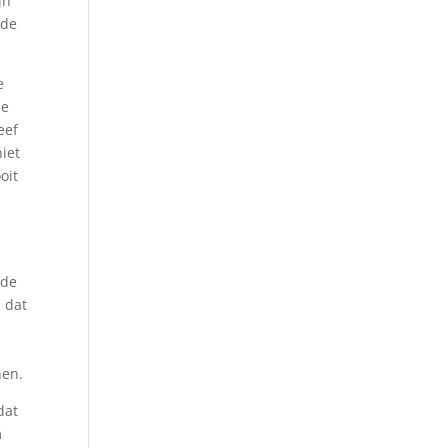
jn
 de
e
de
eef
niet
oit
 de
 dat
nen.
dat
m