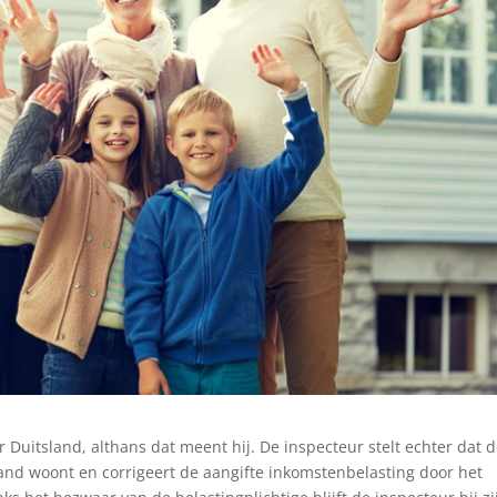
 Duitsland, althans dat meent hij. De inspecteur stelt echter dat 
land woont en corrigeert de aangifte inkomstenbelasting door het