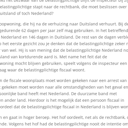
 het bezwaar van de belastingplichtige blijft de inspecteur bij zi
belastingplichtige stapt naar de rechtbank, die moet beslissen over
Duitsland of toch Nederland?
oopwoning, die hij na de verhuizing naar Duitsland verhuurt. Bij d
gedurende 62 dagen per jaar zelf mag gebruiken. In het betreffen
in Nederland en 146 dagen in Duitsland. De rest van de dagen verbl
 het eerste gezicht zou je denken dat de belastingplichtige zeker 
 van wel. Hij is van mening dat de belastingplichtige Nederland no
itsland van kortdurende aard is. Met name het feit dat de
woning mocht blijven gebruiken, speelt volgens de inspecteur een
aag waar de belastingplichtige fiscaal woont.
an de fiscale woonplaats moet worden gekeken naar een arrest van
 gekeken moet worden naar alle omstandigheden van het geval en
ersoonlijke band heeft met Nederland. De duurzame band met
en ander land. Hierdoor is het mogelijk dat een persoon fiscaal in
rdeel dat de belastingplichtige fiscaal in Nederland is blijven wo
ten en gaat in hoger beroep. Het hof oordeelt, net als de rechtbank, 
nde. Volgens het hof had de belastingplichtige nooit de intentie o