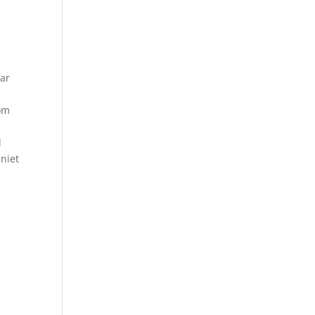
aar
 om
d
niet