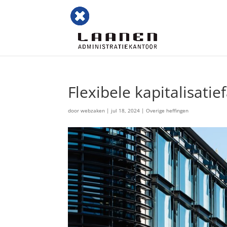
Flexibele kapitalisat
door
webzaken
|
jul 18, 2024
|
Overige heffingen