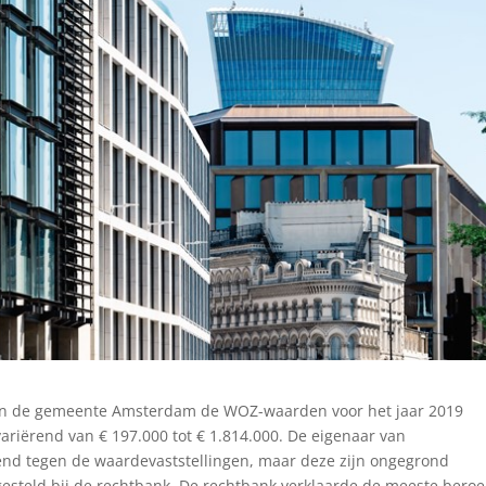
van de gemeente Amsterdam de WOZ-waarden voor het jaar 2019
riërend van € 197.000 tot € 1.814.000. De eigenaar van
nd tegen de waardevaststellingen, maar deze zijn ongegrond
gesteld bij de rechtbank. De rechtbank verklaarde de meeste bero