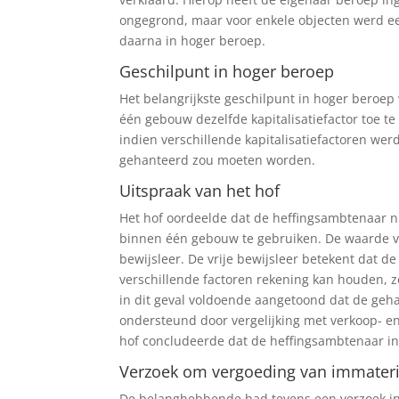
ongegrond, maar voor enkele objecten werd e
daarna in hoger beroep.
Geschilpunt in hoger beroep
Het belangrijkste geschilpunt in hoger beroep
één gebouw dezelfde kapitalisatiefactor toe te
indien verschillende kapitalisatiefactoren wer
gehanteerd zou moeten worden.
Uitspraak van het hof
Het hof oordeelde dat de heffingsambtenaar nie
binnen één gebouw te gebruiken. De waarde va
bewijsleer. De vrije bewijsleer betekent dat de
verschillende factoren rekening kan houden, z
in dit geval voldoende aangetoond dat de geh
ondersteund door vergelijking met verkoop- e
hof concludeerde dat de heffingsambtenaar in z
Verzoek om vergoeding van immateri
De belanghebbende had tevens een verzoek i