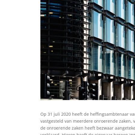
Op 31 juli 2020 heeft de heffingsambtenaar 
vastgesteld van meerdere onroerende zaken, va
de onroerende zaken heeft bezwaar aangeteke
verklaard. Hierop heeft de eigenaar beroep in