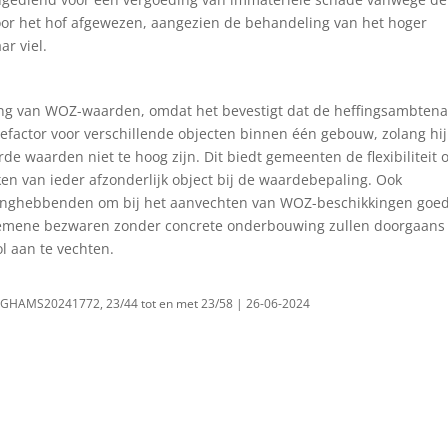
door het hof afgewezen, aangezien de behandeling van het hoger
ar viel.
lling van WOZ-waarden, omdat het bevestigt dat de heffingsambten
iefactor voor verschillende objecten binnen één gebouw, zolang hij
 waarden niet te hoog zijn. Dit biedt gemeenten de flexibiliteit
n van ieder afzonderlijk object bij de waardebepaling. Ook
langhebbenden om bij het aanvechten van WOZ-beschikkingen goe
mene bezwaren zonder concrete onderbouwing zullen doorgaans 
l aan te vechten.
NLGHAMS20241772, 23/44 tot en met 23/58 | 26-06-2024