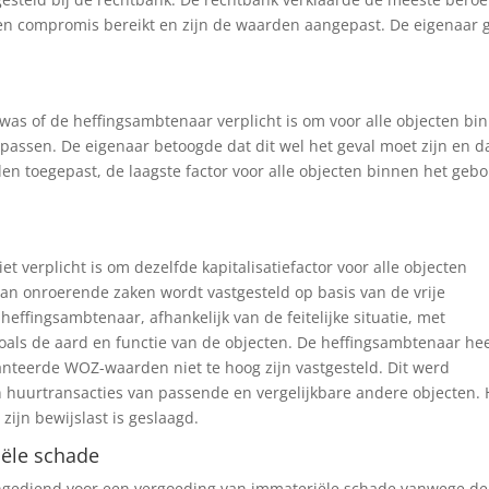
en compromis bereikt en zijn de waarden aangepast. De eigenaar 
 was of de heffingsambtenaar verplicht is om voor alle objecten bi
 passen. De eigenaar betoogde dat dit wel het geval moet zijn en da
den toegepast, de laagste factor voor alle objecten binnen het geb
t verplicht is om dezelfde kapitalisatiefactor voor alle objecten
n onroerende zaken wordt vastgesteld op basis van de vrije
 heffingsambtenaar, afhankelijk van de feitelijke situatie, met
oals de aard en functie van de objecten. De heffingsambtenaar hee
anteerde WOZ-waarden niet te hoog zijn vastgesteld. Dit werd
n huurtransacties van passende en vergelijkbare andere objecten. 
ijn bewijslast is geslaagd.
ële schade
ngediend voor een vergoeding van immateriële schade vanwege de