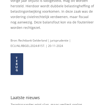
vorige jaar onjuist is vastgesteld, mag dit worden
hersteld. Hierdoor wordt dubbele belastingheffing of
belastingontwijking voorkomen. In deze zaak was de
vordering civielrechtelijk verdwenen, maar fiscaal
nog aanwezig. Deze balansfout kon via de foutenleer
worden rechtgezet.
Bron: Rechtbank Gelderland | jurisprudentie |
ECLI:NL:RBGEL:2024:8157. | 20-11-2024
T
E
R
U
G
Laatste nieuws
Zwartspaarder wint slag, maar verliest oorlog