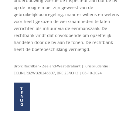
onderbouwing voerde de inspecteur aan dat de bv
op de hoogte moet zijn geweest van de
gebruikelijkloonregeling, maar er willens en wetens
voor heeft gekozen de werkzaamheden te laten
verrichten als inhuur via de eenmanszaak. De
rechtbank vindt dat onvoldoende om opzettelijk
handelen door de bv aan te tonen. De rechtbank
heeft de boetebeschikking vernietigd.
Bron: Rechtbank Zeeland-West-Brabant | jurisprudentie |
ECLINLRBZWB20246807, BRE 23/9313 | 06-10-2024
T
E
R
U
G