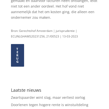
gemaakt en daarvoor facturen heeft ontvangen, leidt
niet tot een ander oordeel. Het hof vond niet
aannemelijk dat het om kosten ging, die alleen een
ondernemer zou maken.
Bron: Gerechtshof Amsterdam | jurisprudentie |
ECLINLGHAMS20231256, 21/00523 | 13-03-2023
T
E
R
U
G
Laatste nieuws
Zwartspaarder wint slag, maar verliest oorlog
Doorlenen tegen hogere rente is winstuitdeling