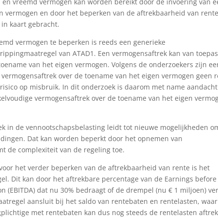
en en vreemd vermogen kan worden bereikt door de invoering van 
en vermogen en door het beperken van de aftrekbaarheid van rente
in kaart gebracht.
reemd vermogen te beperken is reeds een generieke
trippingmaatregel van ATAD1. Een vermogensaftrek kan van toepas
e toename van het eigen vermogen. Volgens de onderzoekers zijn ee
e vermogensaftrek over de toename van het eigen vermogen geen r
 risico op misbruik. In dit onderzoek is daarom met name aandacht
nkelvoudige vermogensaftrek over de toename van het eigen vermo
ek in de vennootschapsbelasting leidt tot nieuwe mogelijkheden o
houdingen. Dat kan worden beperkt door het opnemen van
 de complexiteit van de regeling toe.
oor het verder beperken van de aftrekbaarheid van rente is het
l. Dit kan door het aftrekbare percentage van de Earnings before
ion (EBITDA) dat nu 30% bedraagt of de drempel (nu € 1 miljoen) ve
aatregel aansluit bij het saldo van rentebaten en rentelasten, waa
ngplichtige met rentebaten kan dus nog steeds de rentelasten aftre