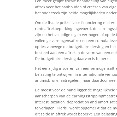
Een meer gelijke fiscale behandeling van eig
aftrek voor het aanhouden of creëren van eig
het onderzoek zijn beide mogelijkheden nader 
Om de fiscale prikkel voor financiering met v
renteaftrekbeperking ingevoerd, de earningss
zijn op het volledige eigen vermogen of op d
volledige vermogensaftrek en een cumulatiev
opties vanwege de budgettaire derving en het
besteed aan een aftrek in de vorm van een e
De budgettaire derving daarvan is beperkt.
Het eenzijdig invoeren van een vermogensaftr
belasting te ontwijken in internationale ver
antimisbruikmaatregelen, maar daardoor neemt
De meest voor de hand liggende mogelijkheid v
aanscherpen van de earningsstrippingmaatrege
interest, taxation, depreciation and amortisat
te verlagen. Hierbij wordt opgemerkt dat de m
dit saldo in aftrek wordt beperkt. Een belasti