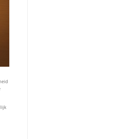
heid
e
ijk