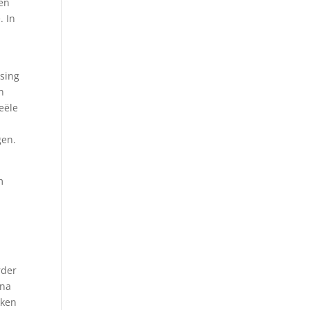
een
. In
sing
n
eële
gen.
m
rder
rna
kken