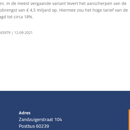
en. In de meest vergaande variant levert het aanscherpen van de
brengst van € 4,5 miljard op. Hiermee zou het hoge tarief van de
gd tot circa 18%.
0165979 | 12-09-2021
Adres
Zandzuigerstraat 104
Postbus 60239