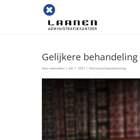
Gelijkere behandelin
door
webzaken
|
okt 7, 2021
|
Vennootschapsbelasting