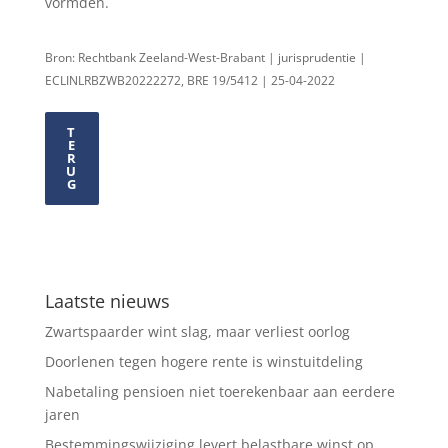
vormden.
Bron: Rechtbank Zeeland-West-Brabant | jurisprudentie |
ECLINLRBZWB20222272, BRE 19/5412 | 25-04-2022
T
E
R
U
G
Laatste nieuws
Zwartspaarder wint slag, maar verliest oorlog
Doorlenen tegen hogere rente is winstuitdeling
Nabetaling pensioen niet toerekenbaar aan eerdere
jaren
Bestemmingswijziging levert belastbare winst op