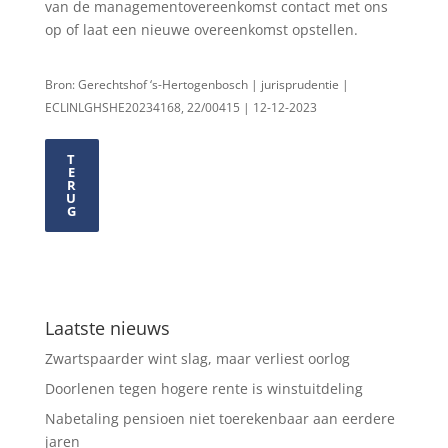
van de managementovereenkomst contact met ons
op of laat een nieuwe overeenkomst opstellen.
Bron: Gerechtshof ‘s-Hertogenbosch | jurisprudentie |
ECLINLGHSHE20234168, 22/00415 | 12-12-2023
T
E
R
U
G
Laatste nieuws
Zwartspaarder wint slag, maar verliest oorlog
Doorlenen tegen hogere rente is winstuitdeling
Nabetaling pensioen niet toerekenbaar aan eerdere
jaren