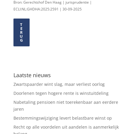
Bron: Gerechtshof Den Haag | jurisprudentie |
ECLI:NL:GHDHA:2025:2591 | 30-09-2025
T
E
R
U
G
Laatste nieuws
Zwartspaarder wint slag, maar verliest oorlog
Doorlenen tegen hogere rente is winstuitdeling
Nabetaling pensioen niet toerekenbaar aan eerdere
jaren
Bestemmingswijziging levert belastbare winst op
Recht op alle voordelen uit aandelen is aanmerkelijk
belang