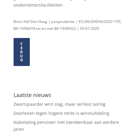
ondernemersfaciliteiten.
Bron: Hof Den Haag | jurisprudentie | ECLINLGHDHA20201105,
BK-19/00418 tot en met BK-19/00422 | 09-07-2020
T
E
R
U
G
Laatste nieuws
Zwartspaarder wint slag, maar verliest oorlog
Doorlenen tegen hogere rente is winstuitdeling
Nabetaling pensioen niet toerekenbaar aan eerdere
jaren