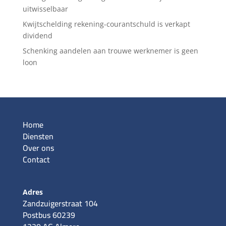
uitwisselbaar
Kwijtschelding rekening-courantschuld is verkapt
dividend
Schenking aandelen aan trouwe werknemer is geen
loon
Home
Diensten
Over ons
Contact
Adres
Zandzuigerstraat 104
Postbus 60239