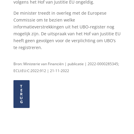
volgens het Hof van Justitie EU ongeldig.
De minister treedt in overleg met de Europese
Commissie om te bezien welke
informatieverstrekkingen uit het UBO-register nog
mogelijk zijn. De uitspraak van het Hof van Justitie EU
heeft geen gevolgen voor de verplichting om UBO’s
te registreren.
Bron: Ministerie van Financiën | publicatie | 2022-0000285345;
ECLI:EU:C:2022:912 | 21-11-2022
T
E
R
U
G