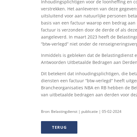
Inhoudingsplichtigen voor de loonheffing en 
verstrekken. Het aanleveren van deze gegevens 
uitsluitend voor aan natuurlijke personen be
basis van een factuur waarop een bedrag aan b
factuur is verzonden door de derde of als de
aangeleverd. In maart 2023 heeft de Belasting
“btw-verlegd” niet onder de renseigneringsverp
Inmiddels is gebleken dat de Belastingdienst 
Antwoorden Uitbetaalde Bedragen aan Derden d
Dit betekent dat inhoudingsplichtigen, die be
diensten een factuur “btw-verlegd” heeft uitg
Brancheorganisaties NBA en RB hebben de Bela
van uitbetaalde bedragen aan derden voor dez
Bron: Belastingdienst | publicatie | 05-02-2024
TERUG