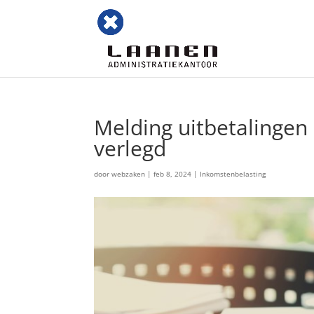
Melding uitbetalingen
verlegd
door
webzaken
|
feb 8, 2024
|
Inkomstenbelasting