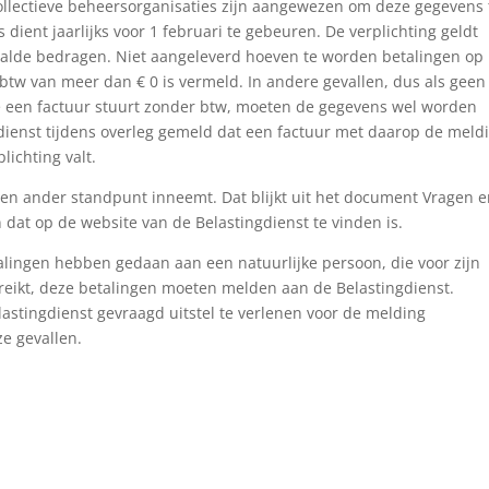
collectieve beheersorganisaties zijn aangewezen om deze gegevens 
dient jaarlijks voor 1 februari te gebeuren. De verplichting geldt
taalde bedragen. Niet aangeleverd hoeven te worden betalingen op
tw van meer dan € 0 is vermeld. In andere gevallen, dus als geen
ze een factuur stuurt zonder btw, moeten de gegevens wel worden
dienst tijdens overleg gemeld dat een factuur met daarop de meld
lichting valt.
een ander standpunt inneemt. Dat blijkt uit het document Vragen 
at op de website van de Belastingdienst te vinden is.
talingen hebben gedaan aan een natuurlijke persoon, die voor zijn
ereikt, deze betalingen moeten melden aan de Belastingdienst.
stingdienst gevraagd uitstel te verlenen voor de melding
e gevallen.