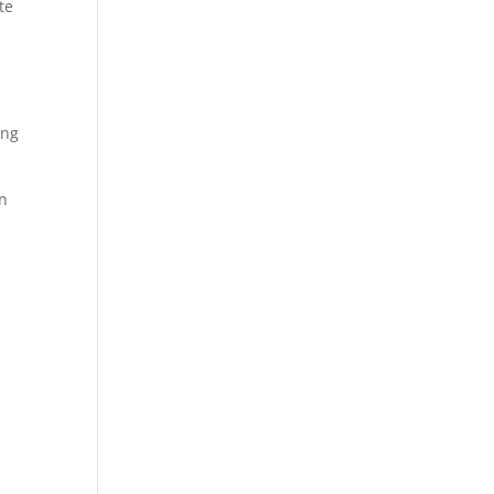
te
ing
en