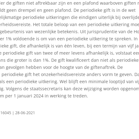
r de giften niet aftrekbaar zijn en een plafond waarboven giften 
eldt geen drempel en geen plafond. De periodieke gift is in de wet
lijkmatige periodieke uitkeringen die eindigen uiterlijk bij overlijd
rheidsvereiste. Het totale beloop van een periodieke uitkering mo
 gebeurtenis van wezenlijke betekenis. Uit jurisprudentie van de H
er 1% voldoende is om van een periodieke uitkering te spreken. In
eke gift, die afhankelijk is van één leven, bij een termijn van vijf j
 periodieke gift van twee of meer levens afhankelijk is, volstaat ee
ns die groter is dan 1%. De gift kwalificeert dan niet als periodieke 
kan gevolgen hebben voor de hoogte van de giftenaftrek. De
e periodieke gift het onzekerheidsvereiste anders vorm te geven. D
als een periodieke uitkering. Wel blijft een minimale looptijd van vi
dig. Volgens de staatssecretaris kan deze wijziging worden opgeno
m per 1 januari 2024 in werking te treden.
0116045 | 28-06-2021