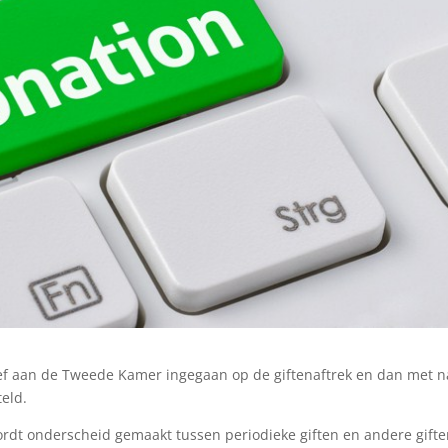
brief aan de Tweede Kamer ingegaan op de giftenaftrek en dan met 
teld.
wordt onderscheid gemaakt tussen periodieke giften en andere gifte