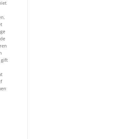
niet
en.
et
oge
 de
aren
n
gift
at
jf
men