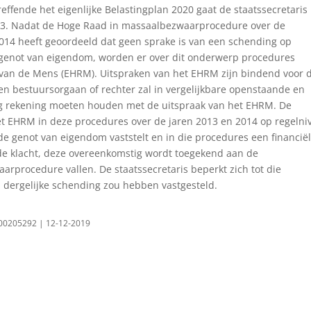
reffende het eigenlijke Belastingplan 2020 gaat de staatssecretaris 
x 3. Nadat de Hoge Raad in massaalbezwaarprocedure over de
 2014 heeft geoordeeld dat geen sprake is van een schending op
 genot van eigendom, worden er over dit onderwerp procedures
 van de Mens (EHRM). Uitspraken van het EHRM zijn bindend voor 
Een bestuursorgaan of rechter zal in vergelijkbare openstaande en
ng rekening moeten houden met de uitspraak van het EHRM. De
het EHRM in deze procedures over de jaren 2013 en 2014 op regelni
e genot van eigendom vaststelt en in die procedures een financië
de klacht, deze overeenkomstig wordt toegekend aan de
arprocedure vallen. De staatssecretaris beperkt zich tot die
 dergelijke schending zou hebben vastgesteld.
0000205292 | 12-12-2019