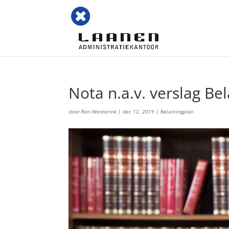
Nota n.a.v. verslag Be
door
Ron Westerink
|
dec 12, 2019
|
Belastingplan