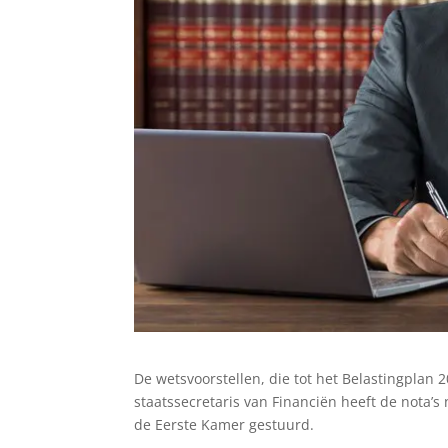
De wetsvoorstellen, die tot het Belastingplan 
staatssecretaris van Financiën heeft de nota’s
de Eerste Kamer gestuurd.