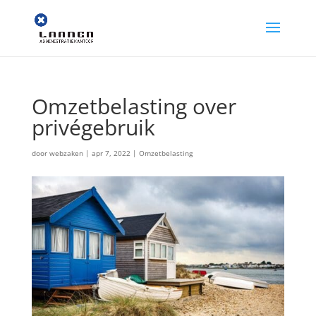
Omzetbelasting over
privégebruik
door
webzaken
|
apr 7, 2022
|
Omzetbelasting