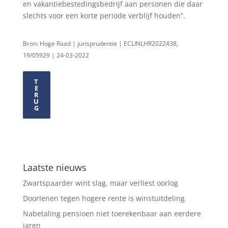
en vakantiebestedingsbedrijf aan personen die daar
slechts voor een korte periode verblijf houden”.
Bron: Hoge Raad | jurisprudentie | ECLINLHR2022438,
19/05929 | 24-03-2022
T
E
R
U
G
Laatste nieuws
Zwartspaarder wint slag, maar verliest oorlog
Doorlenen tegen hogere rente is winstuitdeling
Nabetaling pensioen niet toerekenbaar aan eerdere
jaren