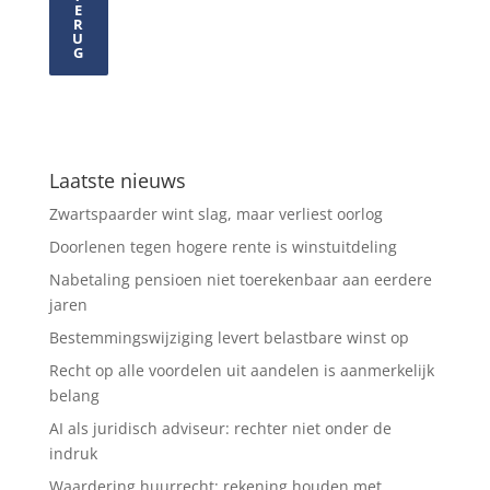
E
R
U
G
Laatste nieuws
Zwartspaarder wint slag, maar verliest oorlog
Doorlenen tegen hogere rente is winstuitdeling
Nabetaling pensioen niet toerekenbaar aan eerdere
jaren
Bestemmingswijziging levert belastbare winst op
Recht op alle voordelen uit aandelen is aanmerkelijk
belang
AI als juridisch adviseur: rechter niet onder de
indruk
Waardering huurrecht: rekening houden met