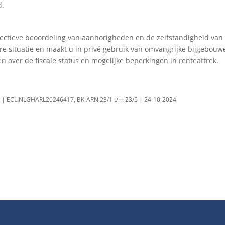
d.
jectieve beoordeling van aanhorigheden en de zelfstandigheid van
are situatie en maakt u in privé gebruik van omvangrijke bijgebouw
en over de fiscale status en mogelijke beperkingen in renteaftrek.
e | ECLINLGHARL20246417, BK-ARN 23/1 t/m 23/5 | 24-10-2024