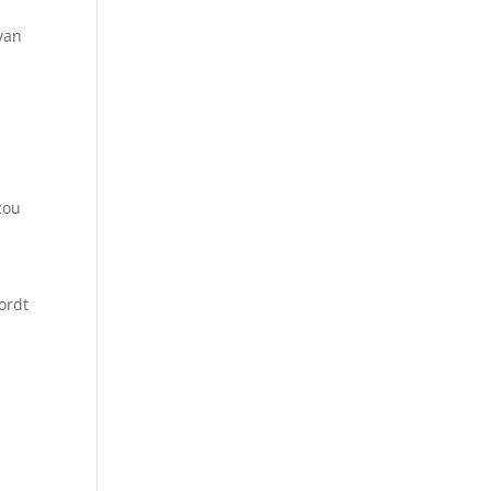
van
zou
ordt