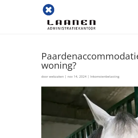
Paardenaccommodatie 
woning?
door
webzaken
|
nov 14, 2024
|
Inkomstenbelasting