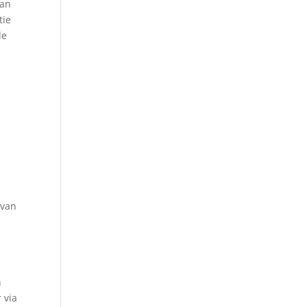
van
tie
de
 van
n
 via