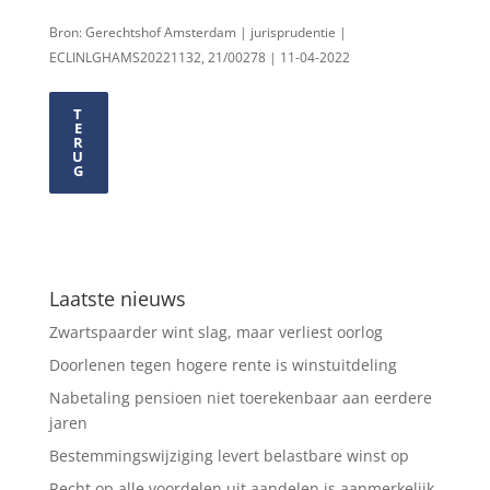
Bron: Gerechtshof Amsterdam | jurisprudentie |
ECLINLGHAMS20221132, 21/00278 | 11-04-2022
T
E
R
U
G
Laatste nieuws
Zwartspaarder wint slag, maar verliest oorlog
Doorlenen tegen hogere rente is winstuitdeling
Nabetaling pensioen niet toerekenbaar aan eerdere
jaren
Bestemmingswijziging levert belastbare winst op
Recht op alle voordelen uit aandelen is aanmerkelijk