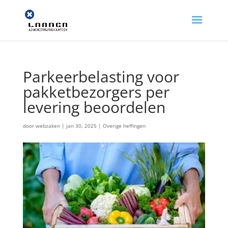
Parkeerbelasting voor
pakketbezorgers per
levering beoordelen
door
webzaken
|
jan 30, 2025
|
Overige heffingen