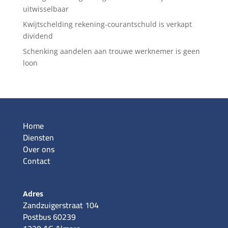
uitwisselbaar
Kwijtschelding rekening-courantschuld is verkapt
dividend
Schenking aandelen aan trouwe werknemer is geen
loon
Home
Diensten
Over ons
Contact
Adres
Zandzuigerstraat 104
Postbus 60239