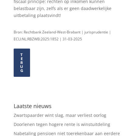
fiscaal principe: rechten op inkomen kunnen
belastbaar zijn, zelfs als er geen daadwerkelijke
uitbetaling plaatsvindt!
Bron: Rechtbank Zeeland-West-Brabant | jurisprudentie |
ECLI:NL:RBZWB:2025:1852 | 31-03-2025
T
E
R
U
G
Laatste nieuws
Zwartspaarder wint slag, maar verliest oorlog
Doorlenen tegen hogere rente is winstuitdeling
Nabetaling pensioen niet toerekenbaar aan eerdere