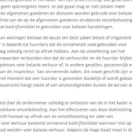
k geen opbrengsten levert. In dat geval mag er niet zonder meer
t de afgenomen goederen en diensten worden gebruikt voor belast
ftrek van de op de afgenomen goederen drukkende omzetbelastin
het bedrijfsmiddel te gebruiken voor belaste handelingen.
an woningen bestaat de keuze om deze zaken belast of vrijgesteld
 is beperkt tot huurders die de onroerende zaak gebruiken voor
oeg volledig recht op aftrek hebben. Aan de uitoefening van het
orwaarden verbonden dan dat de verhuurder en de huurder blijke
ekozen voor belaste verhuur of, in andere gevallen, gezamenlijk 
an de inspecteur. Van onroerende zaken, die zowel geschikt zijn v
p het moment dat een huurder is gevonden duidelijk of wordt gekoz
 keuzerecht hangt mede af van omstandigheden buiten de wil van d
 tot doel de ondernemer volledig te ontlasten van de in het kader 
 voldane omzetbelasting. Aan het effectueren van deze doelstellin
ht bestaat op aftrek van de omzetbelasting ter zake van
 voor verhuur bestemd onroerend bedrijfsmiddel wanneer niet op
zal worden voor belaste verhuur. Volgens de Hoge Raad moet in d