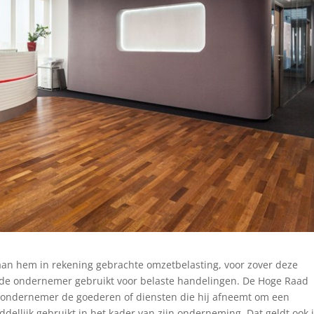
aan hem in rekening gebrachte omzetbelasting, voor zover deze
 de ondernemer gebruikt voor belaste handelingen. De Hoge Raad
de ondernemer de goederen of diensten die hij afneemt om een
dellijk gebruikt in het kader van zijn onderneming. Dat geldt ook 