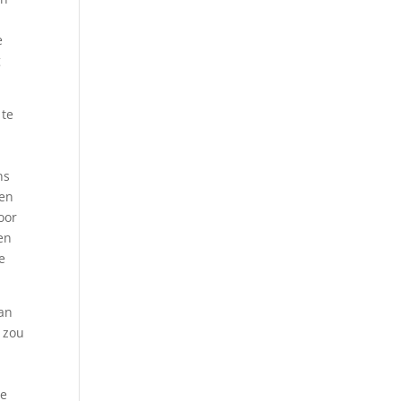
e
g
 te
ns
een
oor
en
e
van
g zou
ie