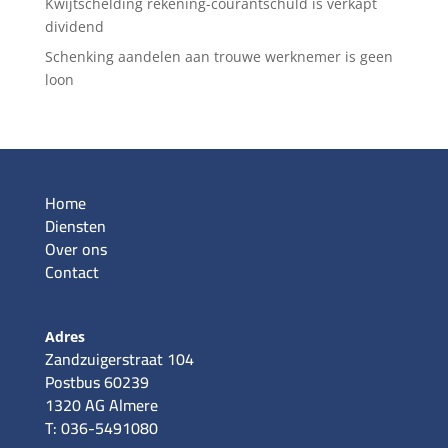
Kwijtschelding rekening-courantschuld is verkapt
dividend
Schenking aandelen aan trouwe werknemer is geen
loon
Home
Diensten
Over ons
Contact
Adres
Zandzuigerstraat 104
Postbus 60239
1320 AG Almere
T: 036-5491080