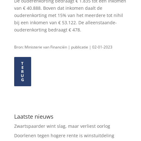
De ouderenkorting bedraagt € 1.835 tot een inkomen
van € 40.888. Boven dat inkomen daalt de
ouderenkorting met 15% van het meerdere tot nihil
bij een inkomen van € 53.122. De alleenstaande-
ouderenkorting bedraagt € 478.
Bron: Ministerie van Financiën | publicatie | 02-01-2023
T
E
R
U
G
Laatste nieuws
Zwartspaarder wint slag, maar verliest oorlog
Doorlenen tegen hogere rente is winstuitdeling