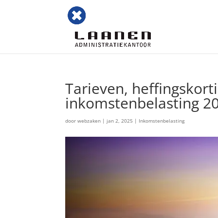
Tarieven, heffingskor
inkomstenbelasting 2
door
webzaken
|
jan 2, 2025
|
Inkomstenbelasting