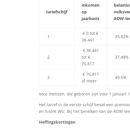
inkomen
belasti
tariefschijf
op
volksve
jaarbasis
AOW-lee
€ 0 tot €
1
35,82%
38.441
€ 38.441
2
tot €
37,48%
76.817
€ 76.817
3
49,5%
of meer
Voor mensen, die geboren zijn voor 1 januari 1
Het tarief in de eerste schijf bevat een prem
en 9,65% Wlz. Bij het bereiken van de AOW-lee
Heffingskortingen