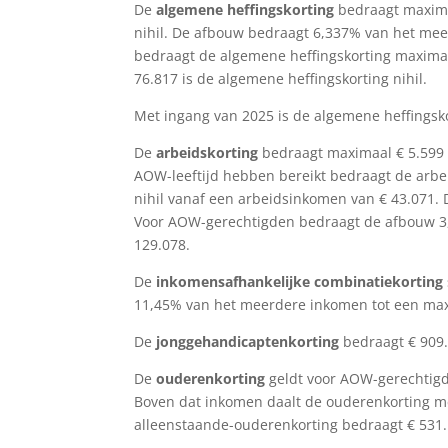
De
algemene heffingskorting
bedraagt maxima
nihil. De afbouw bedraagt 6,337% van het mee
bedraagt de algemene heffingskorting maxima
76.817 is de algemene heffingskorting nihil.
Met ingang van 2025 is de algemene heffingsko
De
arbeidskorting
bedraagt maximaal € 5.599 
AOW-leeftijd hebben bereikt bedraagt de arbe
nihil vanaf een arbeidsinkomen van € 43.071.
Voor AOW-gerechtigden bedraagt de afbouw 3,2
129.078.
De
inkomensafhankelijke combinatiekorting
11,45% van het meerdere inkomen tot een max
De
jonggehandicaptenkorting
bedraagt € 909
De
ouderenkorting
geldt voor AOW-gerechtigd
Boven dat inkomen daalt de ouderenkorting me
alleenstaande-ouderenkorting bedraagt € 531.