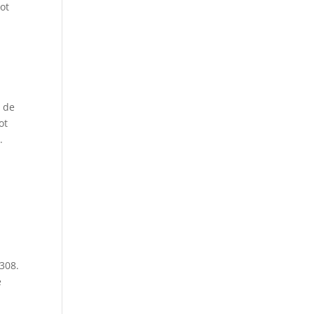
ot
e de
ot
.
308.
e