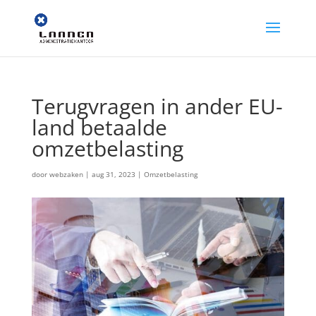
Terugvragen in ander EU-
land betaalde
omzetbelasting
door
webzaken
|
aug 31, 2023
|
Omzetbelasting