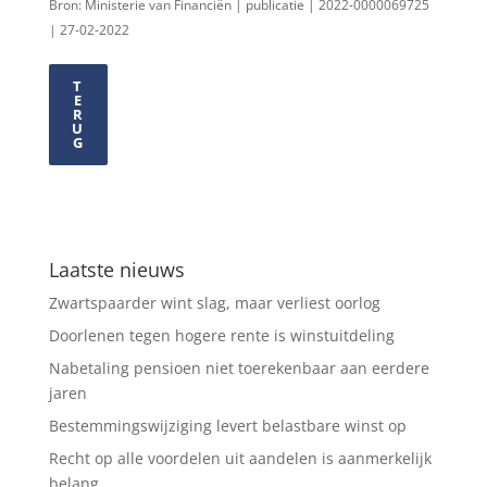
Bron: Ministerie van Financiën | publicatie | 2022-0000069725
| 27-02-2022
T
E
R
U
G
Laatste nieuws
Zwartspaarder wint slag, maar verliest oorlog
Doorlenen tegen hogere rente is winstuitdeling
Nabetaling pensioen niet toerekenbaar aan eerdere
jaren
Bestemmingswijziging levert belastbare winst op
Recht op alle voordelen uit aandelen is aanmerkelijk
belang