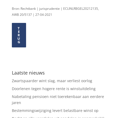
Bron: Rechtbank | jurisprudentie | ECLINLRBGEL20212135,
AWB 20/5137 | 27-04-2021
T
E
R
U
G
Laatste nieuws
Zwartspaarder wint slag, maar verliest oorlog
Doorlenen tegen hogere rente is winstuitdeling
Nabetaling pensioen niet toerekenbaar aan eerdere
jaren
Bestemmingswijziging levert belastbare winst op