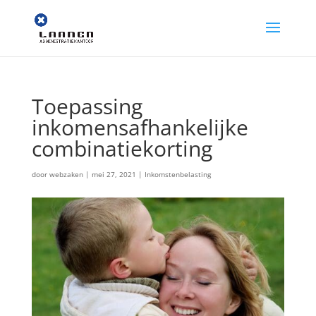
Toepassing
inkomensafhankelijke
combinatiekorting
door
webzaken
|
mei 27, 2021
|
Inkomstenbelasting