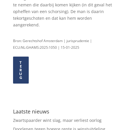
te nemen die daarbij komen kijken (in dit geval het
opheffen van een schorsing). De man is daarin
tekortgeschoten en dat kan hem worden
aangerekend.
Bron: Gerechtshof Amsterdam | jurisprudentie |
ECLI:NL:GHAMS:2025:1050 | 15-01-2025
T
E
R
U
G
Laatste nieuws
Zwartspaarder wint slag, maar verliest oorlog
Doorlenen tegen hogere rente is winstuitdeling