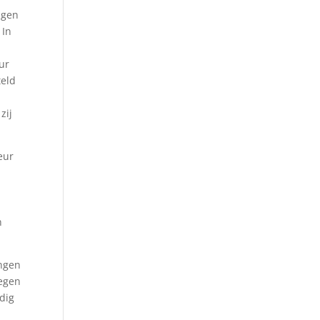
igen
 In
ur
teld
zij
eur
n
ongen
tegen
dig