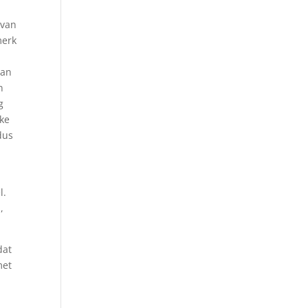
 van
merk
van
n
g
jke
ldus
l.
,
dat
met