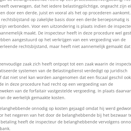
eeft overwogen, dat het iedere belastingplichtige, ongeacht zijn e
tigen door een derde, juist en vooral als het op procederen aankomt.
t rechtsbijstand op zakelijke basis door een derde beroepsmatig is
zijn verbonden. Voor een uitzondering is plaats indien de inspecte
g aannemelijk maakt. De inspecteur heeft in deze procedure wel ges
bben aangestuurd op het verkrijgen van een vergoeding van de
rleende rechtsbijstand, maar heeft niet aannemelijk gemaakt dat 
 eenvoudige zaak zich heeft ontpopt tot een zaak waarin de inspect
tiseerde systemen van de Belastingdienst verdedigt op juridisch
hof dat niet snel kan worden aangenomen dat een fiscaal geschil ook
de in deze procedure had recht op een vergoeding van de
eweken van de forfaitair vastgestelde vergoeding. In plaats daarva
an de werkelijk gemaakte kosten.
 belanghebbende onnodig op kosten gejaagd omdat hij werd gedw
or het negeren van het door de belanghebbende bij het bezwaar 
ge betaling heeft de inspecteur de belanghebbende vervolgens onno
tbank.