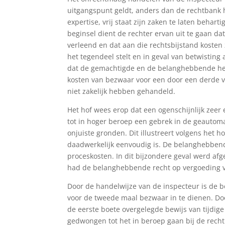
uitgangspunt geldt, anders dan de rechtbank h
expertise, vrij staat zijn zaken te laten behar
beginsel dient de rechter ervan uit te gaan da
verleend en dat aan die rechtsbijstand kosten 
het tegendeel stelt en in geval van betwistin
dat de gemachtigde en de belanghebbende he
kosten van bezwaar voor een door een derde ve
niet zakelijk hebben gehandeld.
Het hof wees erop dat een ogenschijnlijk zeer
tot in hoger beroep een gebrek in de geautoma
onjuiste gronden. Dit illustreert volgens het 
daadwerkelijk eenvoudig is. De belanghebben
proceskosten. In dit bijzondere geval werd afg
had de belanghebbende recht op vergoeding v
Door de handelwijze van de inspecteur is de
voor de tweede maal bezwaar in te dienen. Do
de eerste boete overgelegde bewijs van tijdi
gedwongen tot het in beroep gaan bij de rech