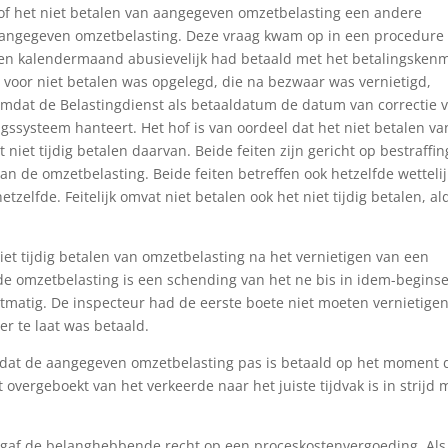
f het niet betalen van aangegeven omzetbelasting een andere
n aangegeven omzetbelasting. Deze vraag kwam op in een procedure
en kalendermaand abusievelijk had betaald met het betalingsken
voor niet betalen was opgelegd, die na bezwaar was vernietigd,
omdat de Belastingdienst als betaaldatum de datum van correctie 
gssysteem hanteert. Het hof is van oordeel dat het niet betalen va
 niet tijdig betalen daarvan. Beide feiten zijn gericht op bestraffin
an de omzetbelasting. Beide feiten betreffen ook hetzelfde wetteli
hetzelfde. Feitelijk omvat niet betalen ook het niet tijdig betalen, a
et tijdig betalen van omzetbelasting na het vernietigen van een
de omzetbelasting is een schending van het ne bis in idem-beginse
matig. De inspecteur had de eerste boete niet moeten vernietigen
r te laat was betaald.
dat de aangegeven omzetbelasting pas is betaald op het moment 
overgeboekt van het verkeerde naar het juiste tijdvak is in strijd 
 gaf de belanghebbende recht op een proceskostenvergoeding. Als