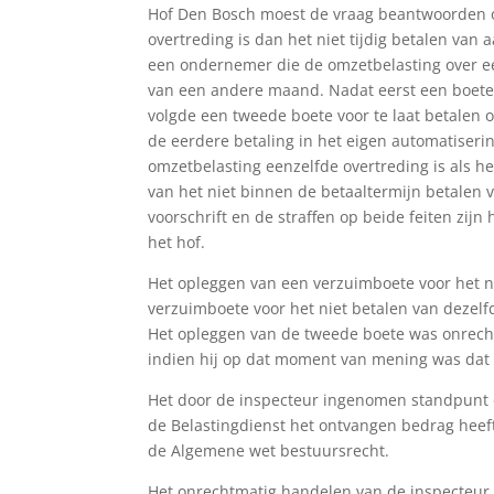
Hof Den Bosch moest de vraag beantwoorden o
overtreding is dan het niet tijdig betalen va
een ondernemer die de omzetbelasting over e
van een andere maand. Nadat eerst een boete 
volgde een tweede boete voor te laat betalen 
de eerdere betaling in het eigen automatiserin
omzetbelasting eenzelfde overtreding is als het
van het niet binnen de betaaltermijn betalen v
voorschrift en de straffen op beide feiten zijn 
het hof.
Het opleggen van een verzuimboete voor het ni
verzuimboete voor het niet betalen van dezelf
Het opleggen van de tweede boete was onrecht
indien hij op dat moment van mening was dat e
Het door de inspecteur ingenomen standpunt 
de Belastingdienst het ontvangen bedrag heeft 
de Algemene wet bestuursrecht.
Het onrechtmatig handelen van de inspecteur