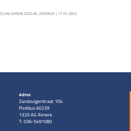
 ECLI:NL:GHSHE:2022:40, 20/00624 | 11-01-2022
Adres
Zandzuigerstraat 104
Postbus 60239
1320 AG Almere
T: 036-5491080