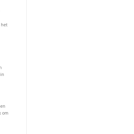
e
 het
n
 in
nen
ek om