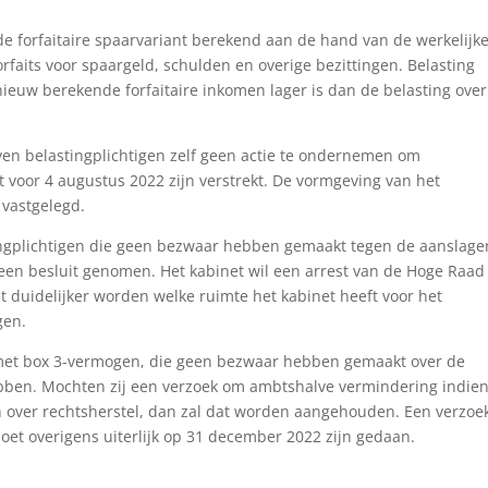
e forfaitaire spaarvariant berekend aan de hand van de werkelijk
rfaits voor spaargeld, schulden en overige bezittingen. Belasting
nieuw berekende forfaitaire inkomen lager is dan de belasting over
ven belastingplichtigen zelf geen actie te ondernemen om
et voor 4 augustus 2022 zijn verstrekt. De vormgeving van het
 vastgelegd.
ingplichtigen die geen bezwaar hebben gemaakt tegen de aanslage
geen besluit genomen. Het kabinet wil een arrest van de Hoge Raad
t duidelijker worden welke ruimte het kabinet heeft voor het
gen.
n met box 3-vermogen, die geen bezwaar hebben gemaakt over de
ebben. Mochten zij een verzoek om ambtshalve vermindering indie
n over rechtsherstel, dan zal dat worden aangehouden. Een verzo
et overigens uiterlijk op 31 december 2022 zijn gedaan.