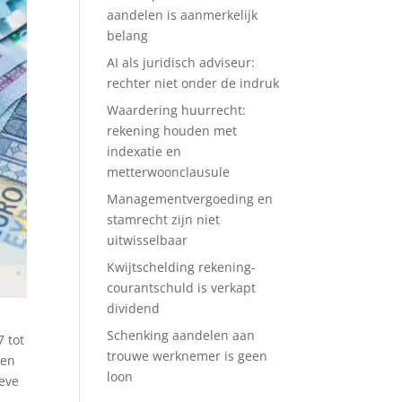
aandelen is aanmerkelijk
belang
AI als juridisch adviseur:
rechter niet onder de indruk
Waardering huurrecht:
rekening houden met
indexatie en
metterwoonclausule
Managementvergoeding en
stamrecht zijn niet
uitwisselbaar
Kwijtschelding rekening-
courantschuld is verkapt
dividend
Schenking aandelen aan
7 tot
trouwe werknemer is geen
een
loon
ieve