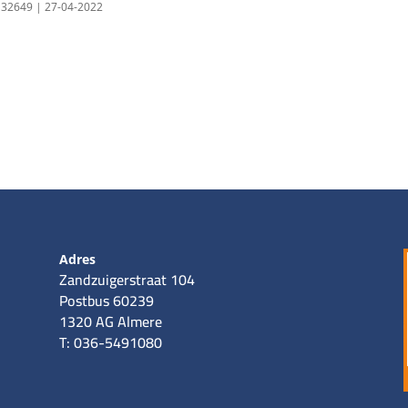
0132649 | 27-04-2022
Adres
Zandzuigerstraat 104
Postbus 60239
1320 AG Almere
T: 036-5491080